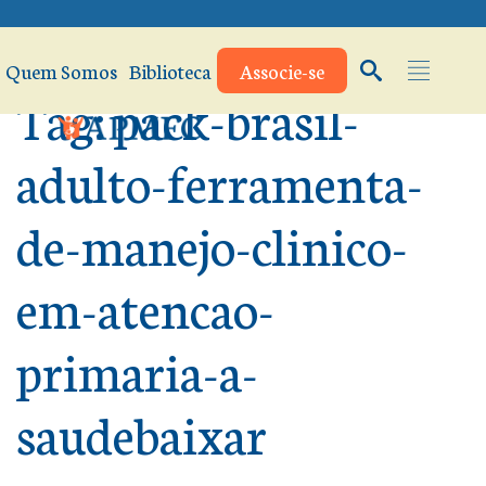
Quem Somos
Biblioteca
Associe-se
Tag:
pack-brasil-
adulto-ferramenta-
de-manejo-clinico-
em-atencao-
primaria-a-
saudebaixar