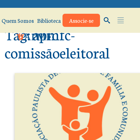
Quem Somos
Biblioteca
Associe-se
Tag:
apmfc-
comissãoeleitoral