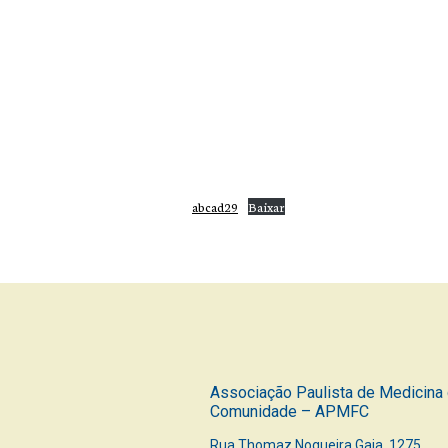
abcad29
Baixar
Associação Paulista de Medicina 
Comunidade – APMFC
Rua Thomaz Nogueira Gaia, 1275